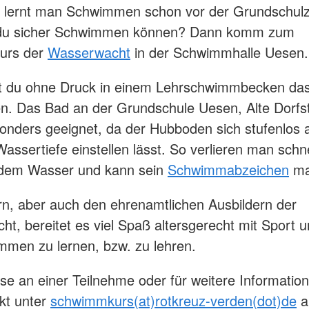
 lernt man Schwimmen schon vor der Grundschulze
du sicher Schwimmen können? Dann komm zum
urs der
Wasserwacht
in der Schwimmhalle Uesen.
nt du ohne Druck in einem Lehrschwimmbecken da
 Das Bad an der Grundschule Uesen, Alte Dorfstr
sonders geeignet, da der Hubboden sich stufenlos a
assertiefe einstellen lässt. So verlieren man schne
 dem Wasser und kann sein
Schwimmabzeichen
ma
n, aber auch den ehrenamtlichen Ausbildern der
t, bereitet es viel Spaß altersgerecht mit Sport u
men zu lernen, bzw. zu lehren.
sse an einer Teilnehme oder für weitere Informati
akt unter
schwimmkurs(at)rotkreuz-verden(dot)de
a