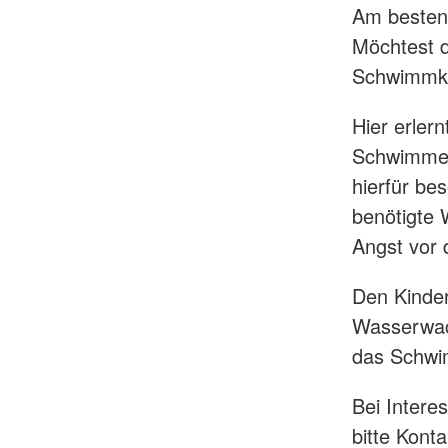
Am besten
Möchtest 
Schwimmk
Hier erler
Schwimmen.
hierfür be
benötigte W
Angst vor
Den Kinder
Wasserwach
das Schwim
Bei Intere
bitte Kont