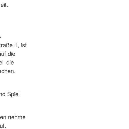
it.
s
aße 1, ist
uf die
ll die
chen.
nd Spiel
onen nehme
uf.