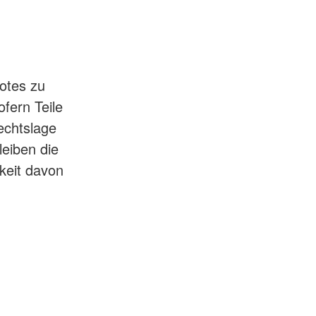
botes zu
fern Teile
echtslage
leiben die
gkeit davon