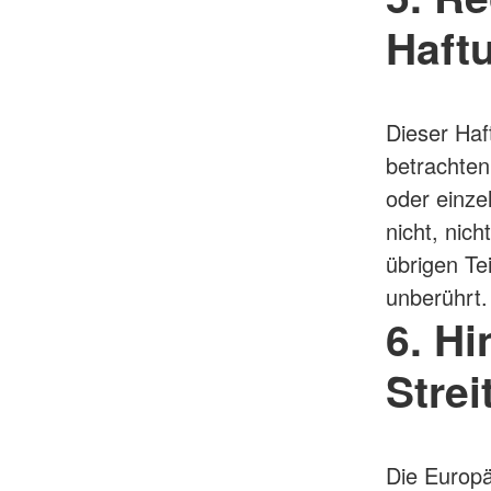
Haft
Dieser Haf
betrachten
oder einze
nicht, nich
übrigen Te
unberührt.
6. Hi
Strei
Die Europä