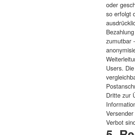
oder gesch
so erfolgt
ausdrückli
Bezahlung 
zumutbar 
anonymisie
Weiterleit
Users. Di
vergleichb
Postanschr
Dritte zur
Information
Versender
Verbot sin
5. R