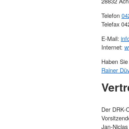
28832 Ach
Telefon
04
Telefax 0
E-Mail:
inf
Internet:
w
Haben Sie
Rainer Düv
Vert
Der DRK-Or
Vorsitzend
Jan-Niclas