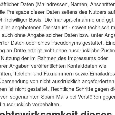
äftlicher Daten (Mailadressen, Namen, Anschriften
 die Preisgabe dieser Daten seitens des Nutzers au
ch freiwilliger Basis. Die Inanspruchnahme und ggf.
aller angebotenen Dienste ist - soweit technisch 
- auch ohne Angabe solcher Daten bzw. unter Ang
rter Daten oder eines Pseudonyms gestattet. Ein
ung an Dritte erfolgt nicht ohne ausdrückliche Zus
e Nutzung der im Rahmen des Impressums oder
arer Angaben veröffentlichten Kontaktdaten wie
iften, Telefon- und Faxnummern sowie Emailadre
 Übersendung von nicht ausdrücklich angeforderten
en ist nicht gestattet. Rechtliche Schritte gegen di
 von sogenannten Spam-Mails bei Verstößen gege
d ausdrücklich vorbehalten.
echtswirksamkeit dieses