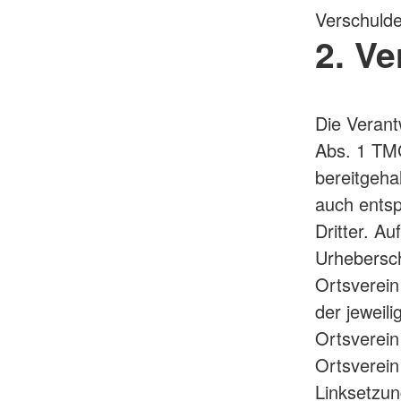
Verschulde
2. V
Die Verant
Abs. 1 TMG
bereitgeha
auch entsp
Dritter. Au
Urhebersch
Ortsverein 
der jeweil
Ortsverei
Ortsverein
Linksetzun