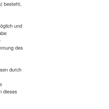
) besteht,
f
möglich und
abe
e
timmung des
ssen durch
e
n dieses