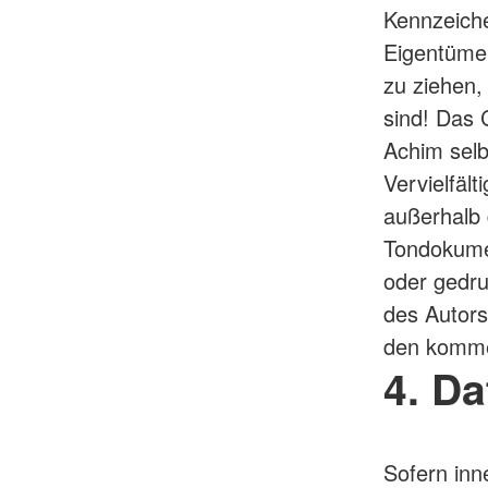
Kennzeiche
Eigentümer
zu ziehen,
sind! Das 
Achim selbs
Vervielfäl
außerhalb 
Tondokume
oder gedru
des Autors
den kommer
4. D
Sofern inn