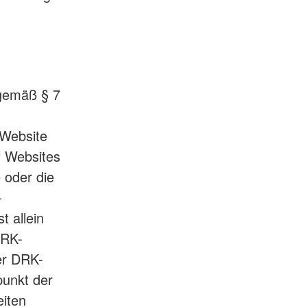
 gemäß § 7
 Website
f Websites
e oder die
-
t allein
DRK-
er DRK-
punkt der
eiten