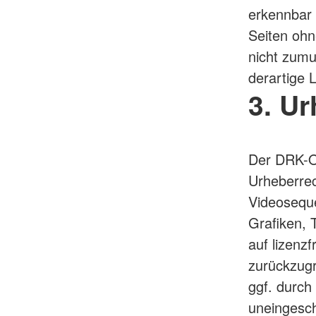
erkennbar 
Seiten ohn
nicht zum
derartige 
3. U
Der DRK-Or
Urheberrec
Videoseque
Grafiken,
auf lizenz
zurückzugr
ggf. durch
uneingesch