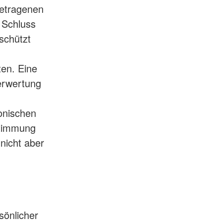
getragenen
 Schluss
schützt
ten. Eine
Verwertung
onischen
stimmung
nicht aber
sönlicher