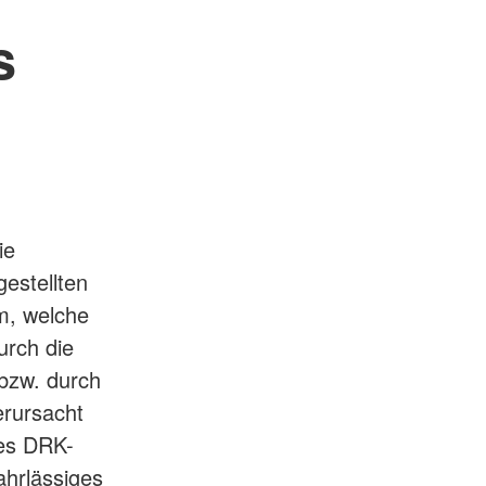
s
ie
gestellten
m, welche
urch die
bzw. durch
erursacht
des DRK-
ahrlässiges