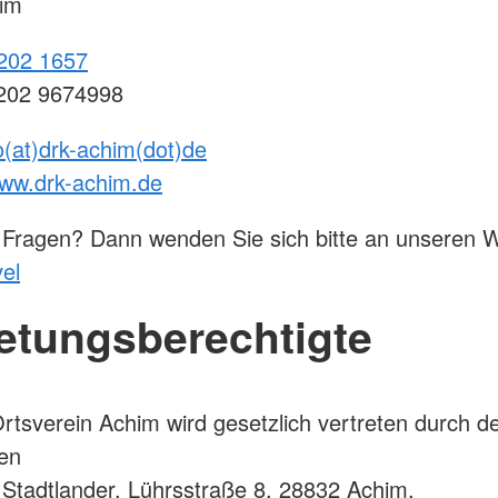
im
202 1657
4202 9674998
o(at)drk-achim(dot)de
ww.drk-achim.de
 Fragen? Dann wenden Sie sich bitte an unseren 
el
retungsberechtigte
tsverein Achim wird gesetzlich vertreten durch d
en
 Stadtlander, Lührsstraße 8, 28832 Achim.