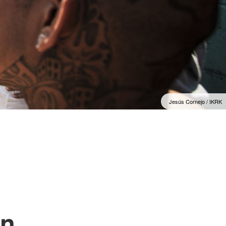
Jesús Cornejo / IKRK
en