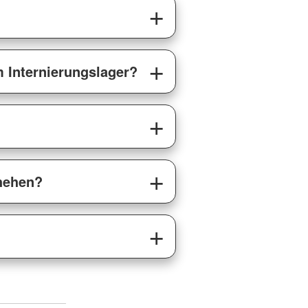
m Internierungslager?
chehen?