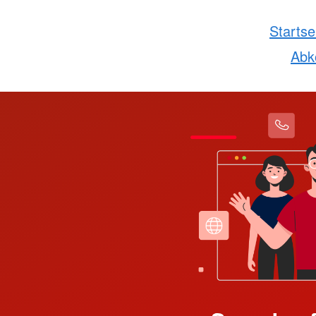
Startse
Ab