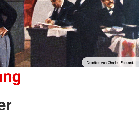
Gemälde von Charles Édouard…
ung
er