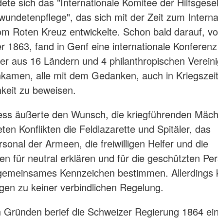
dete sich das "Internationale Komitee der Hilfsgese
rwundetenpflege", das sich mit der Zeit zum Interna
m Roten Kreuz entwickelte. Schon bald darauf, vo
r 1863, fand in Genf eine internationale Konferenz 
ter aus 16 Ländern und 4 philanthropischen Verein
amen, alle mit dem Gedanken, auch in Kriegszei
keit zu beweisen.
ess äußerte den Wunsch, die kriegführenden Mäc
ten Konflikten die Feldlazarette und Spitäler, das
rsonal der Armeen, die freiwilligen Helfer und die
n für neutral erklären und für die geschützten Pe
 gemeinsames Kennzeichen bestimmen. Allerdings 
gen zu keiner verbindlichen Regelung.
 Gründen berief die Schweizer Regierung 1864 ei