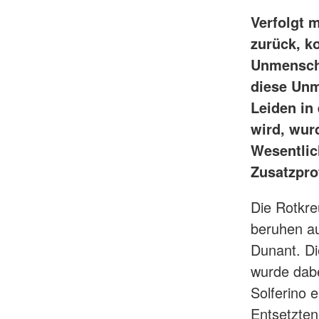
Verfolgt 
zurück, k
Unmenschli
diese Unm
Leiden in
wird, wur
Wesentlic
Zusatzpro
Die Rotkr
beruhen a
Dunant. Di
wurde dabe
Solferino 
Entsetzten