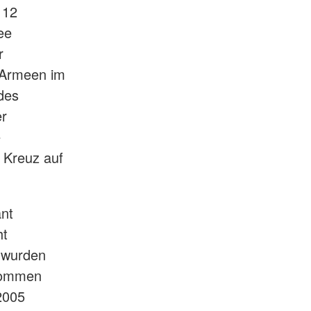
 12
ee
r
 Armeen im
des
er
e
e Kreuz auf
ant
ht
 wurden
bkommen
2005