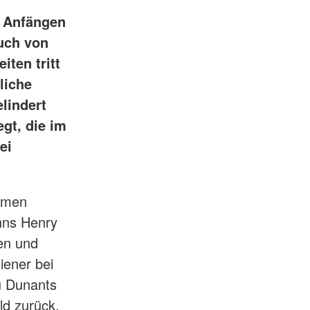
n Anfängen
uch von
iten tritt
liche
lindert
gt, die im
ei
mmen
nns Henry
ien und
iener bei
zu Dunants
ld zurück.