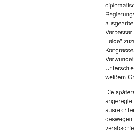
diplomatis
Regierunge
ausgearbei
Verbesser
Felde" zuz
Kongresses
Verwundete
Unterschie
weißem Gr
Die später
angeregten
ausreichte
deswegen 
verabschie