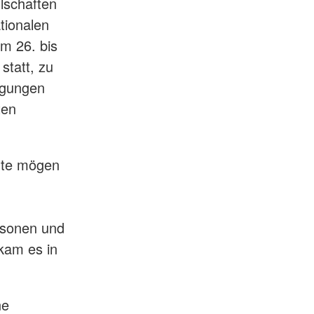
llschaften
tionalen
m 26. bis
statt, zu
igungen
ten
hte mögen
rsonen und
kam es in
ne