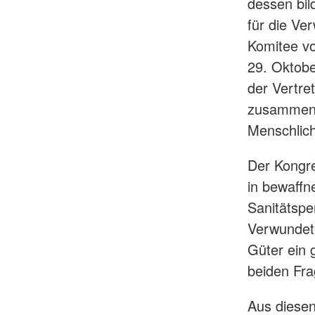
dessen bil
für die Ve
Komitee vo
29. Oktobe
der Vertre
zusammenk
Menschlich
Der Kongr
in bewaffne
Sanitätspe
Verwundete
Güter ein
beiden Fra
Aus diesen