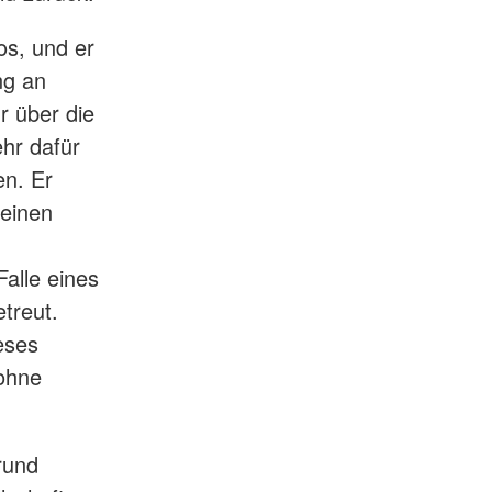
os, und er
ng an
r über die
ehr dafür
en. Er
 einen
alle eines
treut.
eses
 ohne
rund