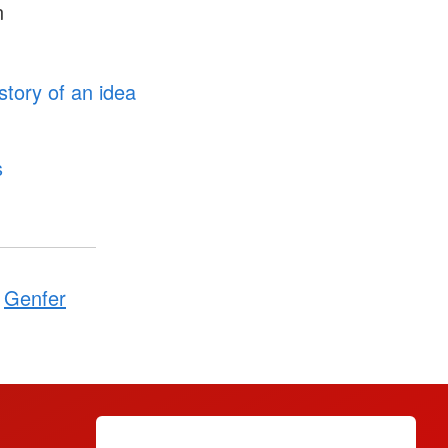
n
tory of an idea
s
Genfer