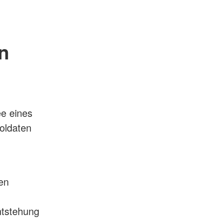
n
ee eines
oldaten
en
ntstehung