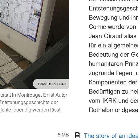
Entstehungsgesch
Bewegung und ihre
Comic wurde von 
Jean Giraud alias 
für ein allgemein
Bedeutung der Gen
humanitären Prin
zugrunde liegen, 
Komponenten der
Didier Revol / IKRK
Bedürftigen zu he
tatt in Montrouge. Er ist Autor
vom IKRK und der 
 Entstehungsgeschichte der
Rothalbmondgesel
chte lebendig werden lässt.
5 MB
The story of an ide