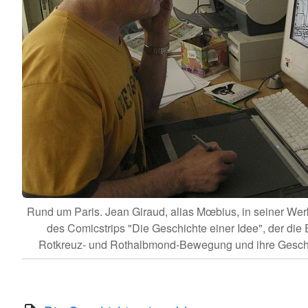
Rund um Paris. Jean Giraud, alias Mœbius, in seiner Werks
des Comicstrips "Die Geschichte einer Idee", der die
Rotkreuz- und Rothalbmond-Bewegung und ihre Geschi